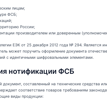
еским лицам;
туре ФСБ;
каций;
ерриторию России;
ментации производителем или доверенным (уполномоче
егии ЕЭК от 25 декабря 2012 года № 294. Является и
тель может поручить оформление документа отечеств
елий с идентичными шифровальными элементами.
ия нотификации ФСБ
 документ, составленный на технические средства ил
ерждает соответствие товаров требованиям законода
ующие виды продукции: