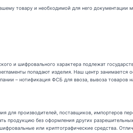
ашему товару и необходимой для него документации мо
кого и шифровального характера подлежат государст
 регламенты попадают изделия. Наш центр занимается
мпании – нотификация ФСБ для ввоза, вывоза товаров 
ия для производителей, поставщиков, импортеров пе
ать продукцию без оформления других разрешительны
 шифровальные или криптографические средства. Отли