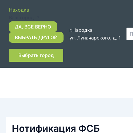
Перейти
Находка
к
Ваш город
?
содержимому
г.Находка
По
ул. Луначарского, д. 1
Выбрать город
Нотификация ФСБ