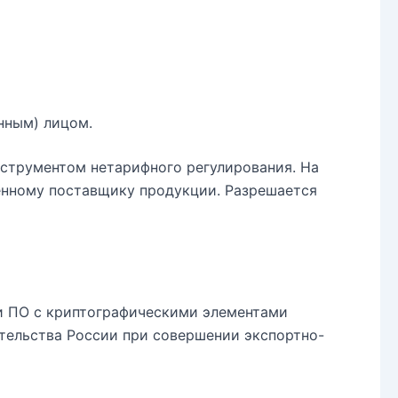
нным) лицом.
нструментом нетарифного регулирования. На
енному поставщику продукции. Разрешается
и ПО с криптографическими элементами
тельства России при совершении экспортно-