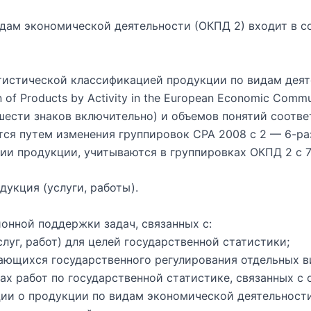
ам экономической деятельности (ОКПД 2) входит в с
тистической классификацией продукции по видам дея
on of Products by Activity in the European Economic Com
шести знаков включительно) и объемов понятий соотв
тся путем изменения группировок СРА 2008 с 2 — 6-р
ии продукции, учитываются в группировках ОКПД 2 с 
укция (услуги, работы).
онной поддержки задач, связанных с:
уг, работ) для целей государственной статистики;
ающихся государственного регулирования отдельных в
х работ по государственной статистике, связанных с
ции о продукции по видам экономической деятельности