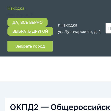
Перейти
Находка
к
Ваш город
?
содержимому
г.Находка
По
ул. Луначарского, д. 1
Выбрать город
ОКПД2 — Общероссийски