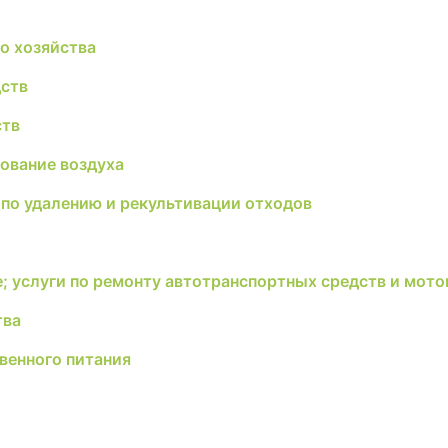
о хозяйства
ств
ств
рование воздуха
по удалению и рекультивации отходов
е; услуги по ремонту автотранспортных средств и мот
тва
венного питания